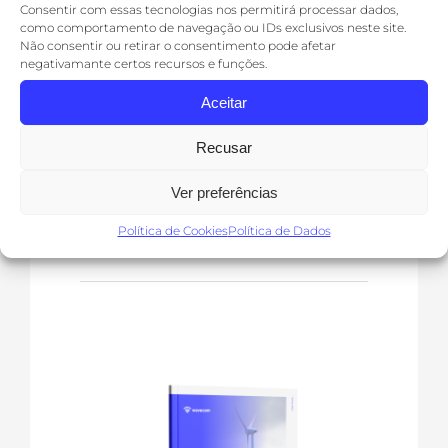
Consentir com essas tecnologias nos permitirá processar dados,
Integração territorial dos
como comportamento de navegação ou IDs exclusivos neste site.
sistemas de abastecimento
Não consentir ou retirar o consentimento pode afetar
negativamante certos recursos e funções.
público de água e de
saneamento
Aceitar
Recusar
Ver Mais
Ver preferências
Política de Cookies
Política de Dados