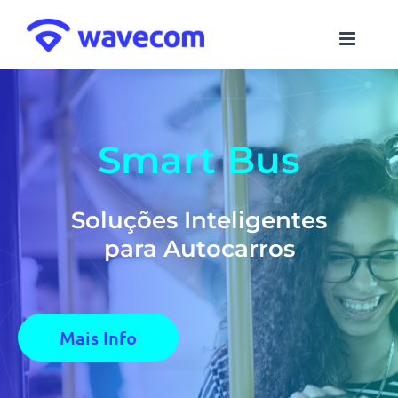
Skip
to
content
Smart Bus
Soluções Inteligentes
para Autocarros
Mais Info