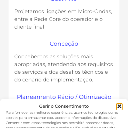
Projetamos ligações em Micro-Ondas,
entre a Rede Core do operador e o
cliente final
Conceção
Concebemos as soluções mais
apropriadas, atendendo aos requisitos
de serviços e dos desafios técnicos e
do cenário de implementação.
Planeamento Rádio / Otimização
Gerir o Consentimento
Fazemos o planeamento de rede e a
Para fornecer as melhores experiências, usamos tecnologias como
projeção do seu desempenho
cookies para armazenar e/ou aceder a informações do dispositivo.
Consentir com essas tecnologias nos permitirá processar dados,
como comportamento de navegação ou IDs exclusivos neste site.