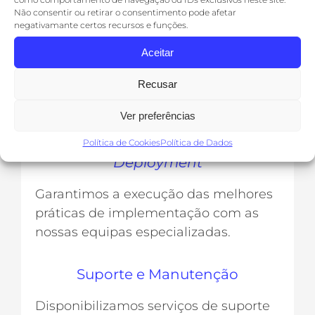
Não consentir ou retirar o consentimento pode afetar
Angariação de
sites
para pontos
negativamante certos recursos e funções.
agregadores
Aceitar
Viabilizamos redes, através da
angariação de pontos estratégicos
Recusar
para a implementação de
Ver preferências
infraestrutura
Política de Cookies
Política de Dados
Deployment
Garantimos a execução das melhores
práticas de implementação com as
nossas equipas especializadas.
Suporte e Manutenção
Disponibilizamos serviços de suporte