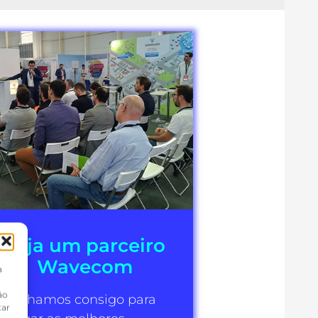
Seja um parceiro
Wavecom
a
ão
rabalhamos consigo para
tar