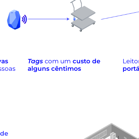
vas
Tags
com um
custo de
Leito
ssoas
alguns cêntimos
portá
 de