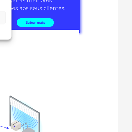
ntregar as melhores
oluções aos seus clientes.
Saber mais