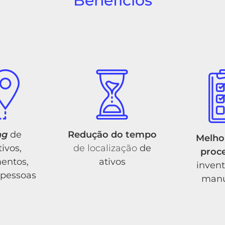
Benefícios
ng
de
Redução do tempo
Melho
tivos,
de localização
de
proc
entos,
ativos
invent
 pessoas
manu