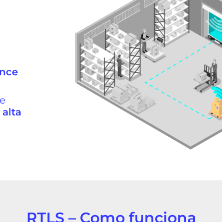
s
ance
de
alta
RTLS – Como funciona