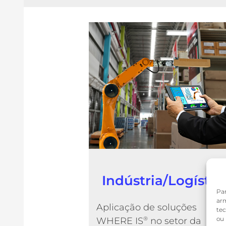
Indústria/Logístic
Par
arm
Aplicação de soluções
te
ou 
WHERE IS
®
no setor da