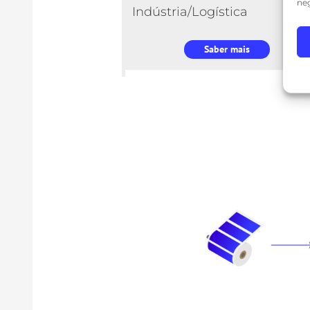
neg
Indústria/Logística
Saber mais