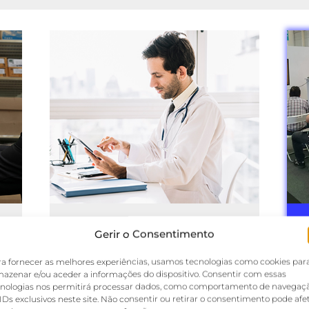
Gerir o Consentimento
a
Saúde
a fornecer as melhores experiências, usamos tecnologias como cookies par
azenar e/ou aceder a informações do dispositivo. Consentir com essas
cnologias nos permitirá processar dados, como comportamento de navegaç
T
Aplicação de soluções
IDs exclusivos neste site. Não consentir ou retirar o consentimento pode afe