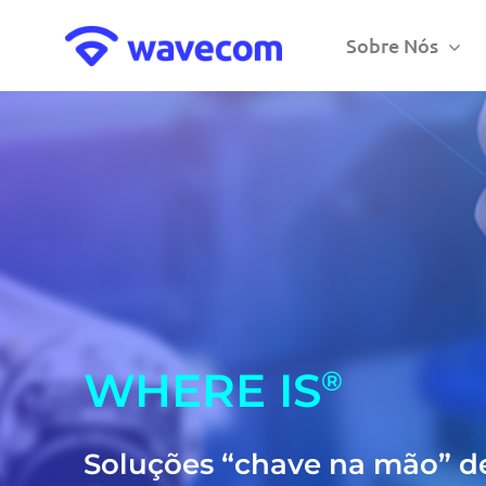
Skip
to
Sobre Nós
content
WHERE IS
®
Soluções “chave na mão” d