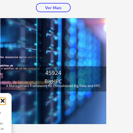
Ver Mais
a
ão
tar