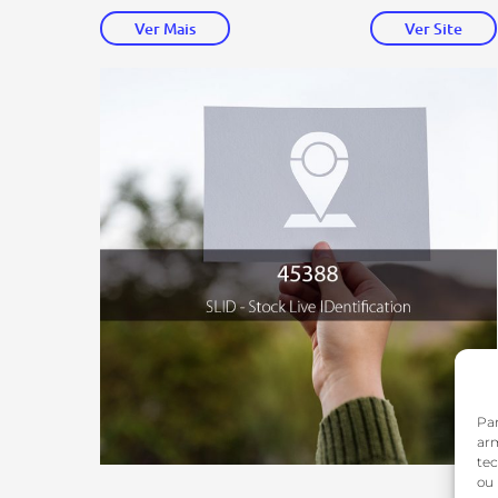
Ver Mais
Ver Site
Par
arm
te
ou 