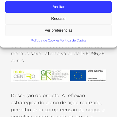
que foi apresentada ao SI Qualificação
Aceitar
PME, foi aprovado um investimento
total de 347.729,17 euros, tendo sido
Recusar
considerado como despesas elegíveis o
Ver preferências
montante de 302.175,86 euros. O
incentivo atribuído à candidatura
Política de Cookies
Política de Dados
assume a modalidade de Incentivo não
reembolsável, até ao valor de 146.796,26
euros.
Descrição do projeto
: A reflexão
estratégica do plano de ação realizado,
permitiu uma compreensão do negócio
que claramente aponta para que o