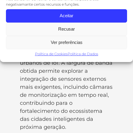
urbanas e smart bikes.
negativamante certos recursos e funções.
O sucesso dos testes realizados e
Aceitar
os elevados débitos alcançados
Recusar
demonstram o potencial do Wi-Fi
HaLow não só para a ligação de
Ver preferências
frotas de bicicletas elétricas, mas
Política de Cookies
Política de Dados
também para outros cenários
urbanos de IoT. A largura de banda
obtida permite explorar a
integração de sensores externos
mais exigentes, incluindo câmaras
de monitorização em tempo real,
contribuindo para o
fortalecimento do ecossistema
das cidades inteligentes da
próxima geração.