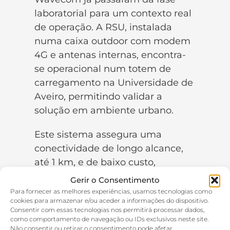
laboratorial para um contexto real
de operação. A RSU, instalada
numa caixa outdoor com modem
4G e antenas internas, encontra-
se operacional num totem de
carregamento na Universidade de
Aveiro, permitindo validar a
solução em ambiente urbano.
Este sistema assegura uma
conectividade de longo alcance,
até 1 km, e de baixo custo,
assumindo-se como uma
Gerir o Consentimento
alternativa às redes celulares
Para fornecer as melhores experiências, usamos tecnologias como
cookies para armazenar e/ou aceder a informações do dispositivo.
tradicionais, como 3G, 4G e 5G, na
Consentir com essas tecnologias nos permitirá processar dados,
comunicação entre infraestruturas
como comportamento de navegação ou IDs exclusivos neste site.
Não consentir ou retirar o consentimento pode afetar