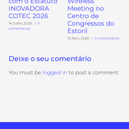
com o Estatuto
Wireless
INOVADORA
Meeting no
COTEC 2026
Centro de
Congressos do
14 Julho, 2026
|
0
comentários
Estoril
15 Abril, 2026
|
0 comentários
Deixe o seu comentário
1
You must be
logged in
to post a comment.