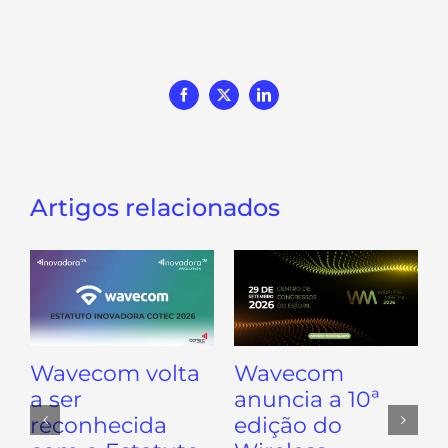
Facebook
X
LinkedIn
Artigos relacionados
Wavecom volta
Wavecom
a ser
anuncia a 10ª
reconhecida
edição do